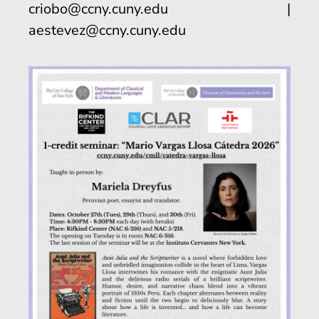
criobo@ccny.cuny.edu
|
aestevez@ccny.cuny.edu