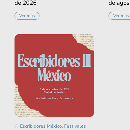
de 2026
de agos
Ver más
Ver más
Escribidores México
,
Festivales