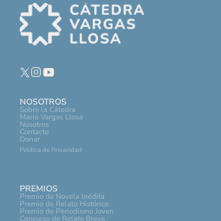
NOSOTROS
Sobre la Cátedra
Mario Vargas Llosa
Nosotros
Contacto
Donar
Política de Privacidad
PREMIOS
Premio de Novela Inédita
Premio de Relato Histórico
Premio de Periodismo Joven
Concurso de Relato Breve