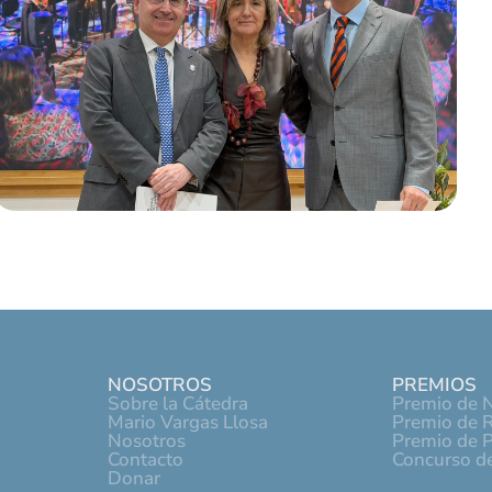
NOSOTROS
PREMIOS
Sobre la Cátedra
Premio de N
Mario Vargas Llosa
Premio de R
Nosotros
Premio de 
Contacto
Concurso de
Donar