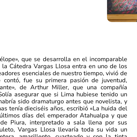
élope», que se desarrolla en el incomparable
, la Cátedra Vargas Llosa entra en uno de los
readores esenciales de nuestro tiempo, vivió de
 contó, fue su primera pasión de juventud,
ante», de Arthur Miller, que una compañía
 Solía asegurar que si Lima hubiese tenido un
abría sido dramaturgo antes que novelista, y
 tenía dieciséis años, escribió «La huida del
 últimos días del emperador Atahualpa y que
de Piura, interpretado a sala llena por sus
leto, Vargas Llosa llevaría toda su vida un
era, amarillento, cuarteado y con la tinta