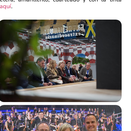
aquí
.