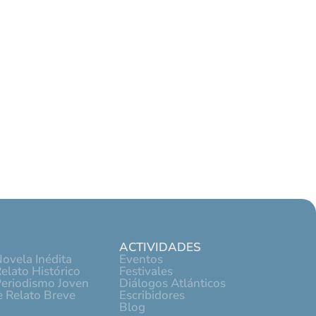
ACTIVIDADES
ovela Inédita
Eventos
elato Histórico
Festivales
Periodismo Joven
Diálogos Atlánticos
 Relato Breve
Escribidores
Blog