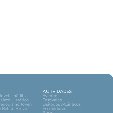
ACTIVIDADES
ovela Inédita
Eventos
elato Histórico
Festivales
Periodismo Joven
Diálogos Atlánticos
 Relato Breve
Escribidores
Blog