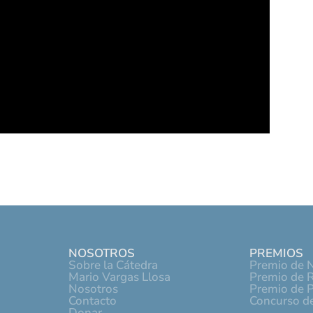
NOSOTROS
PREMIOS
Sobre la Cátedra
Premio de N
Mario Vargas Llosa
Premio de R
Nosotros
Premio de 
Contacto
Concurso de
Donar