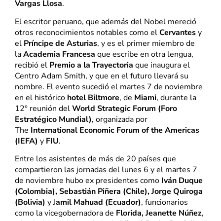
Vargas Llosa
.
El escritor peruano, que además del Nobel mereció
otros reconocimientos notables como el
Cervantes
y
el
Príncipe de Asturias
, y es el primer miembro de
la
Academia Francesa
que escribe en otra lengua,
recibió el
Premio a la Trayectoria
que inaugura el
Centro Adam Smith, y que en el futuro llevará su
nombre. El evento sucedió el martes 7 de noviembre
en el histórico
hotel Biltmore
, de
Miami
, durante la
12° reunión del
World Strategic Forum (Foro
Estratégico Mundial)
, organizada por
The
International Economic Forum of the Americas
(IEFA)
y
FIU
.
Entre los asistentes de más de 20 países que
compartieron las jornadas del lunes 6 y el martes 7
de noviembre hubo ex presidentes como
Iván Duque
(Colombia), Sebastián Piñera (Chile), Jorge Quiroga
(Bolivia)
y J
amil Mahuad (Ecuador)
, funcionarios
como la vicegobernadora de
Florida, Jeanette Núñez
,