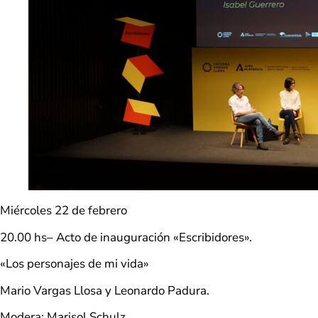
Miércoles 22 de febrero
20.00 hs– Acto de inauguración «Escribidores».
«Los personajes de mi vida»
Mario Vargas Llosa y Leonardo Padura.
Modera: Marisol Schulz