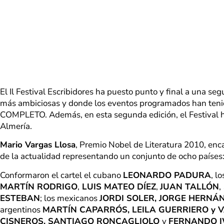
El Il Festival Escribidores ha puesto punto y final a una s
más ambiciosas y donde los eventos programados han ten
COMPLETO. Además, en esta segunda edición, el Festival ha
Almería.
Mario Vargas Llosa
, Premio Nobel de Literatura 2010, enc
de la actualidad representando un conjunto de ocho países
Conformaron el cartel el cubano
LEONARDO PADURA
, l
MARTÍN RODRIGO
,
LUIS MATEO DÍEZ
,
JUAN TALLÓN
,
ESTEBAN
; los mexicanos
JORDI SOLER, JORGE HERNÁ
argentinos
MARTÍN CAPARRÓS, LEILA GUERRIERO y 
CISNEROS,
SANTIAGO RONCAGLIOLO
y
FERNANDO I