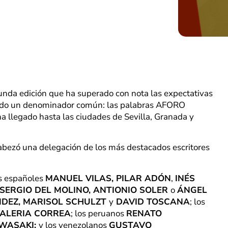
egunda edición que ha superado con nota las expectativas
ido un denominador común: las palabras AFORO
 llegado hasta las ciudades de Sevilla, Granada y
abezó una delegación de los más destacados escritores
:
os españoles
MANUEL VILAS, PILAR ADÓN
,
INÉS
SERGIO DEL MOLINO, ANTIONIO SOLER
o
ÁNGEL
NDEZ, MARISOL SCHULZT
y
DAVID TOSCANA
; los
VALERIA CORREA
; los peruanos
RENATO
WASAKI;
y los venezolanos
GUSTAVO