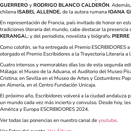
GUERRERO
y
RODRIGO BLANCO CALDERÓN
. Además,
chilena
ISABEL ALLENDE,
de la autora rumana
IOANA 
En representación de Francia, país invitado de honor en es
tradiciones literaria del mundo, cabe destacar la presencia
KERANGA
L; y del periodista, novelista y biógrafo,
PIERRE
Como colofón, se ha entregado el Premio ESCRIBIDORES a la
otorgado el Premio Escribidores a la Trayectoria Literaria a 
Cuatro intensos y memorables días los de esta segunda edi
Málaga: el Museo de la Aduana, el Auditorio del Museo Pic
Cristina; en Sevilla en el Museo de Artes y Costumbres Pop
en Almería, en el Centro Fundación Unicaja.
El próximo año, Escribidores volverá a la ciudad andaluza p
un mundo cada vez más incierto y convulso. Desde hoy, les in
América y Europa ESCRIBIDORES 2024.
Ver todas las ponencias en nuestro canal de
youtube
.