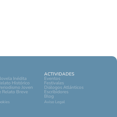
ACTIVIDADES
ovela Inédita
Eventos
elato Histórico
Festivales
Periodismo Joven
Diálogos Atlánticos
 Relato Breve
Escribidores
Blog
ookies
Aviso Legal