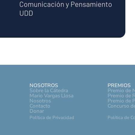
NOSOTROS
PREMIOS
Sobre la Cátedra
Premio de N
Mario Vargas Llosa
Premio de R
Nosotros
Premio de 
Contacto
Concurso de
Donar
Política de Privacidad
Política de C